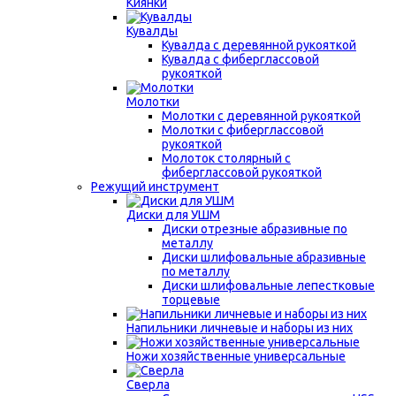
Киянки
Кувалды
Кувалда с деревянной рукояткой
Кувалда с фиберглассовой
рукояткой
Молотки
Молотки с деревянной рукояткой
Молотки с фиберглассовой
рукояткой
Молоток столярный с
фиберглассовой рукояткой
Режущий инструмент
Диски для УШМ
Диски отрезные абразивные по
металлу
Диски шлифовальные абразивные
по металлу
Диски шлифовальные лепестковые
торцевые
Напильники личневые и наборы из них
Ножи хозяйственные универсальные
Сверла