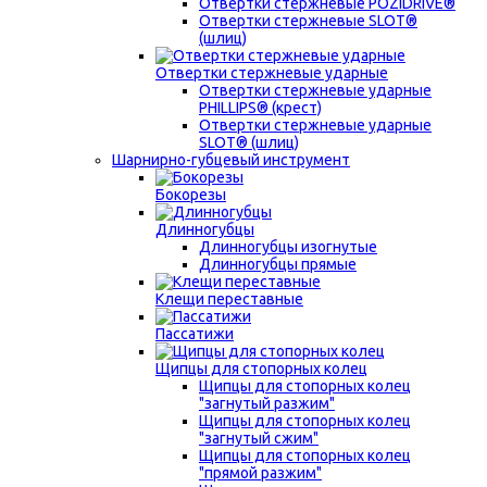
Отвертки стержневые POZIDRIVE®
Отвертки стержневые SLOT®
(шлиц)
Отвертки стержневые ударные
Отвертки стержневые ударные
PHILLIPS® (крест)
Отвертки стержневые ударные
SLOT® (шлиц)
Шарнирно-губцевый инструмент
Бокорезы
Длинногубцы
Длинногубцы изогнутые
Длинногубцы прямые
Клещи переставные
Пассатижи
Щипцы для стопорных колец
Щипцы для стопорных колец
"загнутый разжим"
Щипцы для стопорных колец
"загнутый сжим"
Щипцы для стопорных колец
"прямой разжим"