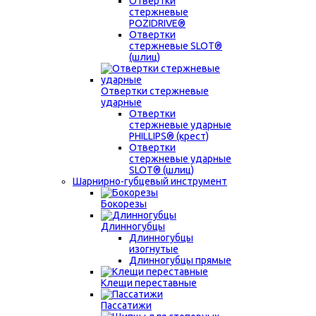
Отвертки
стержневые
POZIDRIVE®
Отвертки
стержневые SLOT®
(шлиц)
Отвертки стержневые
ударные
Отвертки
стержневые ударные
PHILLIPS® (крест)
Отвертки
стержневые ударные
SLOT® (шлиц)
Шарнирно-губцевый инструмент
Бокорезы
Длинногубцы
Длинногубцы
изогнутые
Длинногубцы прямые
Клещи переставные
Пассатижи