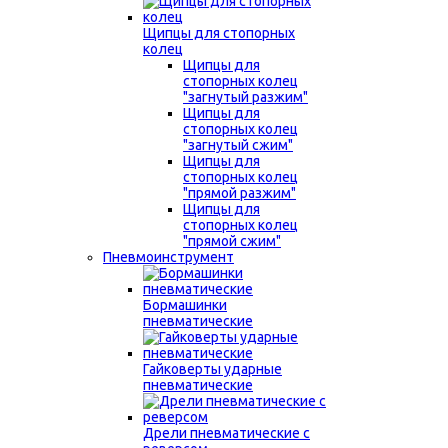
Щипцы для стопорных
колец
Щипцы для
стопорных колец
"загнутый разжим"
Щипцы для
стопорных колец
"загнутый сжим"
Щипцы для
стопорных колец
"прямой разжим"
Щипцы для
стопорных колец
"прямой сжим"
Пневмоинструмент
Бормашинки
пневматические
Гайковерты ударные
пневматические
Дрели пневматические с