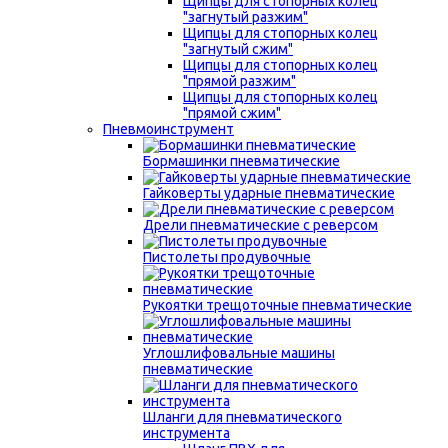
Щипцы для стопорных колец
"загнутый разжим"
Щипцы для стопорных колец
"загнутый сжим"
Щипцы для стопорных колец
"прямой разжим"
Щипцы для стопорных колец
"прямой сжим"
Пневмоинструмент
Бормашинки пневматические
Гайковерты ударные пневматические
Дрели пневматические с реверсом
Пистолеты продувочные
Рукоятки трещоточные пневматические
Углошлифовальные машины
пневматические
Шланги для пневматического
инструмента