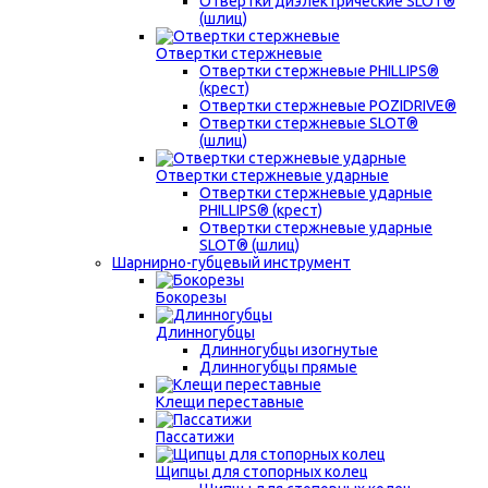
Отвертки диэлектрические SLOT®
(шлиц)
Отвертки стержневые
Отвертки стержневые PHILLIPS®
(крест)
Отвертки стержневые POZIDRIVE®
Отвертки стержневые SLOT®
(шлиц)
Отвертки стержневые ударные
Отвертки стержневые ударные
PHILLIPS® (крест)
Отвертки стержневые ударные
SLOT® (шлиц)
Шарнирно-губцевый инструмент
Бокорезы
Длинногубцы
Длинногубцы изогнутые
Длинногубцы прямые
Клещи переставные
Пассатижи
Щипцы для стопорных колец