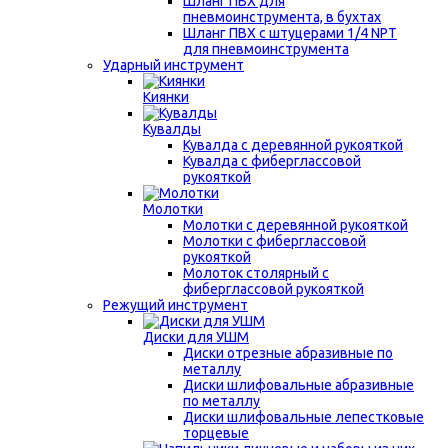
Шланг ПВХ для
пневмоинструмента, в бухтах
Шланг ПВХ с штуцерами 1/4 NPT
для пневмоинструмента
Ударный инструмент
Киянки
Кувалды
Кувалда с деревянной рукояткой
Кувалда с фиберглассовой
рукояткой
Молотки
Молотки с деревянной рукояткой
Молотки с фиберглассовой
рукояткой
Молоток столярный с
фиберглассовой рукояткой
Режущий инструмент
Диски для УШМ
Диски отрезные абразивные по
металлу
Диски шлифовальные абразивные
по металлу
Диски шлифовальные лепестковые
торцевые