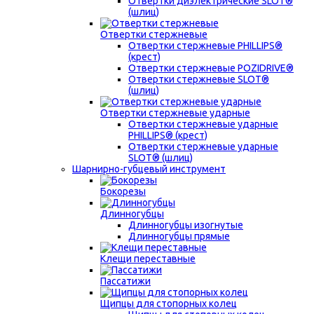
Отвертки диэлектрические SLOT®
(шлиц)
Отвертки стержневые
Отвертки стержневые PHILLIPS®
(крест)
Отвертки стержневые POZIDRIVE®
Отвертки стержневые SLOT®
(шлиц)
Отвертки стержневые ударные
Отвертки стержневые ударные
PHILLIPS® (крест)
Отвертки стержневые ударные
SLOT® (шлиц)
Шарнирно-губцевый инструмент
Бокорезы
Длинногубцы
Длинногубцы изогнутые
Длинногубцы прямые
Клещи переставные
Пассатижи
Щипцы для стопорных колец