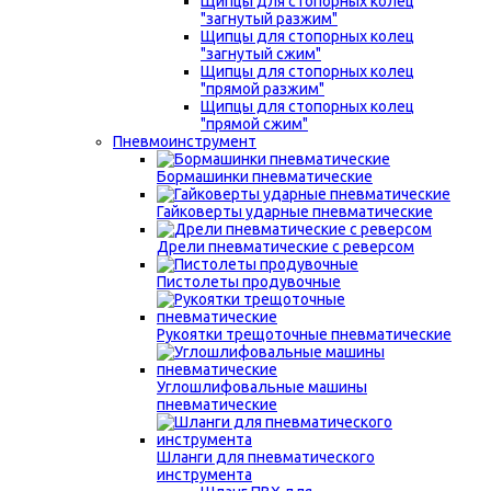
Щипцы для стопорных колец
"загнутый разжим"
Щипцы для стопорных колец
"загнутый сжим"
Щипцы для стопорных колец
"прямой разжим"
Щипцы для стопорных колец
"прямой сжим"
Пневмоинструмент
Бормашинки пневматические
Гайковерты ударные пневматические
Дрели пневматические с реверсом
Пистолеты продувочные
Рукоятки трещоточные пневматические
Углошлифовальные машины
пневматические
Шланги для пневматического
инструмента