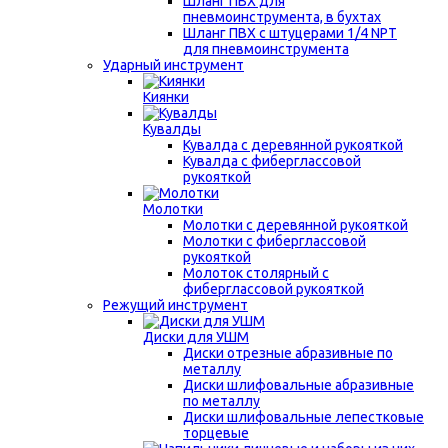
Шланг ПВХ для
пневмоинструмента, в бухтах
Шланг ПВХ с штуцерами 1/4 NPT
для пневмоинструмента
Ударный инструмент
Киянки
Кувалды
Кувалда с деревянной рукояткой
Кувалда с фиберглассовой
рукояткой
Молотки
Молотки с деревянной рукояткой
Молотки с фиберглассовой
рукояткой
Молоток столярный с
фиберглассовой рукояткой
Режущий инструмент
Диски для УШМ
Диски отрезные абразивные по
металлу
Диски шлифовальные абразивные
по металлу
Диски шлифовальные лепестковые
торцевые