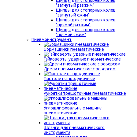
Щипцы для стопорных колец
"загнутый разжим"
Щипцы для стопорных колец
"загнутый сжим"
Щипцы для стопорных колец
"прямой разжим"
Щипцы для стопорных колец
"прямой сжим"
Пневмоинструмент
Бормашинки пневматические
Гайковерты ударные пневматические
Дрели пневматические с реверсом
Пистолеты продувочные
Рукоятки трещоточные пневматические
Углошлифовальные машины
пневматические
Шланги для пневматического
инструмента