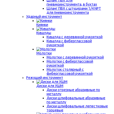
Шланг ПВХ для
пневмоинструмента, в бухтах
Шланг ПВХ с штуцерами 1/4 NPT
для пневмоинструмента
Ударный инструмент
Киянки
Кувалды
Кувалда с деревянной рукояткой
Кувалда с фиберглассовой
рукояткой
Молотки
Молотки с деревянной рукояткой
Молотки с фиберглассовой
рукояткой
Молоток столярный с
фиберглассовой рукояткой
Режущий инструмент
Диски для УШМ
Диски отрезные абразивные по
металлу
Диски шлифовальные абразивные
по металлу
Диски шлифовальные лепестковые
торцевые