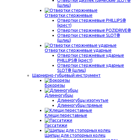
Отвертки диэлектрические SLOT®
(шлиц)
Отвертки стержневые
Отвертки стержневые PHILLIPS®
(крест)
Отвертки стержневые POZIDRIVE®
Отвертки стержневые SLOT®
(шлиц)
Отвертки стержневые ударные
Отвертки стержневые ударные
PHILLIPS® (крест)
Отвертки стержневые ударные
SLOT® (шлиц)
Шарнирно-губцевый инструмент
Бокорезы
Длинногубцы
Длинногубцы изогнутые
Длинногубцы прямые
Клещи переставные
Пассатижи
Щипцы для стопорных колец