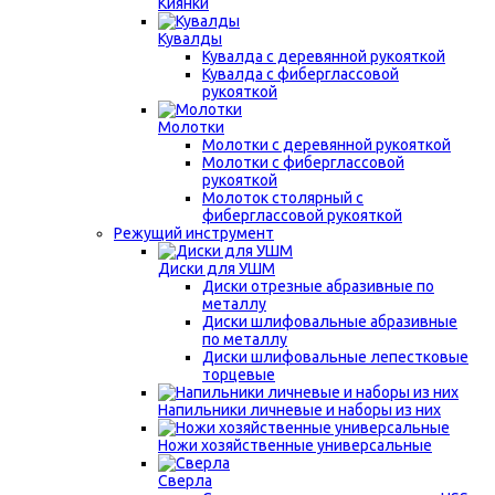
Киянки
Кувалды
Кувалда с деревянной рукояткой
Кувалда с фиберглассовой
рукояткой
Молотки
Молотки с деревянной рукояткой
Молотки с фиберглассовой
рукояткой
Молоток столярный с
фиберглассовой рукояткой
Режущий инструмент
Диски для УШМ
Диски отрезные абразивные по
металлу
Диски шлифовальные абразивные
по металлу
Диски шлифовальные лепестковые
торцевые
Напильники личневые и наборы из них
Ножи хозяйственные универсальные
Сверла