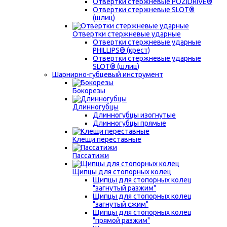
Отвертки стержневые POZIDRIVE®
Отвертки стержневые SLOT®
(шлиц)
Отвертки стержневые ударные
Отвертки стержневые ударные
PHILLIPS® (крест)
Отвертки стержневые ударные
SLOT® (шлиц)
Шарнирно-губцевый инструмент
Бокорезы
Длинногубцы
Длинногубцы изогнутые
Длинногубцы прямые
Клещи переставные
Пассатижи
Щипцы для стопорных колец
Щипцы для стопорных колец
"загнутый разжим"
Щипцы для стопорных колец
"загнутый сжим"
Щипцы для стопорных колец
"прямой разжим"