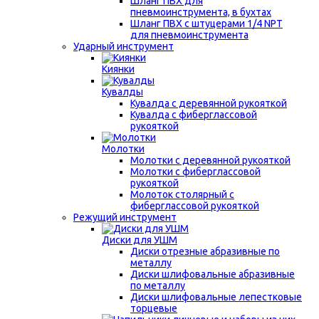
Шланг ПВХ для
пневмоинструмента, в бухтах
Шланг ПВХ с штуцерами 1/4 NPT
для пневмоинструмента
Ударный инструмент
Киянки
Кувалды
Кувалда с деревянной рукояткой
Кувалда с фиберглассовой
рукояткой
Молотки
Молотки с деревянной рукояткой
Молотки с фиберглассовой
рукояткой
Молоток столярный с
фиберглассовой рукояткой
Режущий инструмент
Диски для УШМ
Диски отрезные абразивные по
металлу
Диски шлифовальные абразивные
по металлу
Диски шлифовальные лепестковые
торцевые