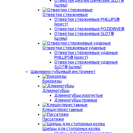
Отвертки диэлектрические SLOT®
(шлиц)
Отвертки стержневые
Отвертки стержневые PHILLIPS®
(крест)
Отвертки стержневые POZIDRIVE®
Отвертки стержневые SLOT®
(шлиц)
Отвертки стержневые ударные
Отвертки стержневые ударные
PHILLIPS® (крест)
Отвертки стержневые ударные
SLOT® (шлиц)
Шарнирно-губцевый инструмент
Бокорезы
Длинногубцы
Длинногубцы изогнутые
Длинногубцы прямые
Клещи переставные
Пассатижи
Щипцы для стопорных колец