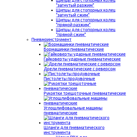
Щипцы для стопорных колец
"загнутый разжим"
Щипцы для стопорных колец
"загнутый сжим"
Щипцы для стопорных колец
"прямой разжим"
Щипцы для стопорных колец
"прямой сжим"
Пневмоинструмент
Бормашинки пневматические
Гайковерты ударные пневматические
Дрели пневматические с реверсом
Пистолеты продувочные
Рукоятки трещоточные пневматические
Углошлифовальные машины
пневматические
Шланги для пневматического
инструмента