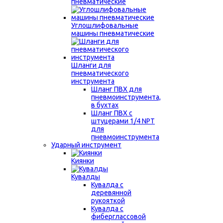
пневматические
Углошлифовальные
машины пневматические
Шланги для
пневматического
инструмента
Шланг ПВХ для
пневмоинструмента,
в бухтах
Шланг ПВХ с
штуцерами 1/4 NPT
для
пневмоинструмента
Ударный инструмент
Киянки
Кувалды
Кувалда с
деревянной
рукояткой
Кувалда с
фиберглассовой