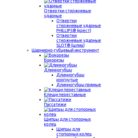
Отвертки стержневые
ударные
Отвертки
стержневые ударные
PHILLIPS® (крест)
Отвертки
стержневые ударные
SLOT® (шлиц)
Шарнирно-губцевый инструмент
Бокорезы
Длинногубцы
Длинногубцы
изогнутые
Длинногубцы прямые
Клещи переставные
Пассатижи
Щипцы для стопорных
колец
Щипцы для
стопорных колец