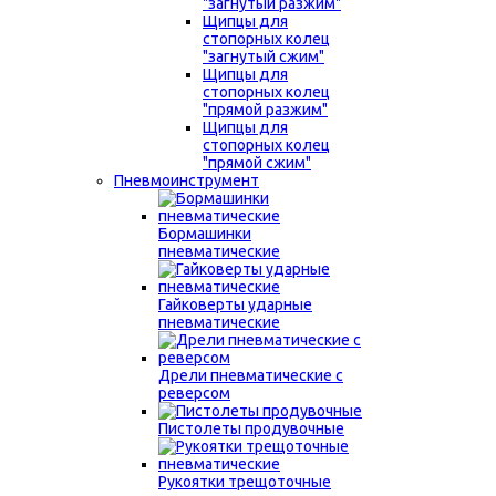
"загнутый разжим"
Щипцы для
стопорных колец
"загнутый сжим"
Щипцы для
стопорных колец
"прямой разжим"
Щипцы для
стопорных колец
"прямой сжим"
Пневмоинструмент
Бормашинки
пневматические
Гайковерты ударные
пневматические
Дрели пневматические с
реверсом
Пистолеты продувочные
Рукоятки трещоточные