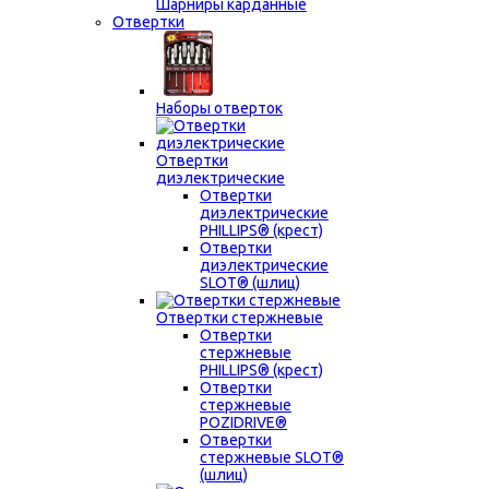
Шарниры карданные
Отвертки
Наборы отверток
Отвертки
диэлектрические
Отвертки
диэлектрические
PHILLIPS® (крест)
Отвертки
диэлектрические
SLOT® (шлиц)
Отвертки стержневые
Отвертки
стержневые
PHILLIPS® (крест)
Отвертки
стержневые
POZIDRIVE®
Отвертки
стержневые SLOT®
(шлиц)