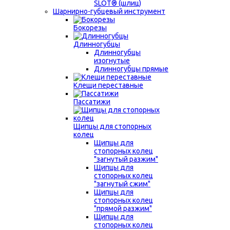
SLOT® (шлиц)
Шарнирно-губцевый инструмент
Бокорезы
Длинногубцы
Длинногубцы
изогнутые
Длинногубцы прямые
Клещи переставные
Пассатижи
Щипцы для стопорных
колец
Щипцы для
стопорных колец
"загнутый разжим"
Щипцы для
стопорных колец
"загнутый сжим"
Щипцы для
стопорных колец
"прямой разжим"
Щипцы для
стопорных колец