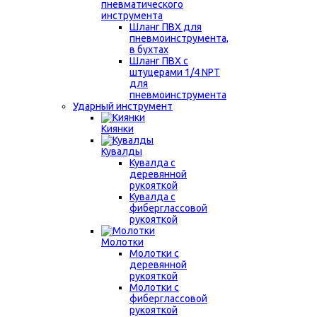
пневматического
инструмента
Шланг ПВХ для
пневмоинструмента,
в бухтах
Шланг ПВХ с
штуцерами 1/4 NPT
для
пневмоинструмента
Ударный инструмент
Киянки
Кувалды
Кувалда с
деревянной
рукояткой
Кувалда с
фиберглассовой
рукояткой
Молотки
Молотки с
деревянной
рукояткой
Молотки с
фиберглассовой
рукояткой