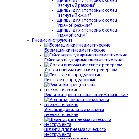
Щипцы для стопорных колец
"загнутый разжим"
Щипцы для стопорных колец
"загнутый сжим"
Щипцы для стопорных колец
"прямой разжим"
Щипцы для стопорных колец
"прямой сжим"
Пневмоинструмент
Бормашинки пневматические
Гайковерты ударные пневматические
Дрели пневматические с реверсом
Пистолеты продувочные
Рукоятки трещоточные пневматические
Углошлифовальные машины
пневматические
Шланги для пневматического
инструмента