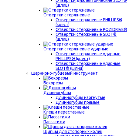
Отвертки диэлектрические SLOT®
(шлиц)
Отвертки стержневые
Отвертки стержневые PHILLIPS®
(крест)
Отвертки стержневые POZIDRIVE®
Отвертки стержневые SLOT®
(шлиц)
Отвертки стержневые ударные
Отвертки стержневые ударные
PHILLIPS® (крест)
Отвертки стержневые ударные
SLOT® (шлиц)
Шарнирно-губцевый инструмент
Бокорезы
Длинногубцы
Длинногубцы изогнутые
Длинногубцы прямые
Клещи переставные
Пассатижи
Щипцы для стопорных колец