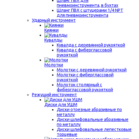
Шланг ПВХ для
пневмоинструмента, в бухтах
Шланг ПВХ с штуцерами 1/4 NPT
для пневмоинструмента
Ударный инструмент
Киянки
Кувалды
Кувалда с деревянной рукояткой
Кувалда с фиберглассовой
рукояткой
Молотки
Молотки с деревянной рукояткой
Молотки с фиберглассовой
рукояткой
Молоток столярный с
фиберглассовой рукояткой
Режущий инструмент
Диски для УШМ
Диски отрезные абразивные по
металлу
Диски шлифовальные абразивные
по металлу
Диски шлифовальные лепестковые
торцевые