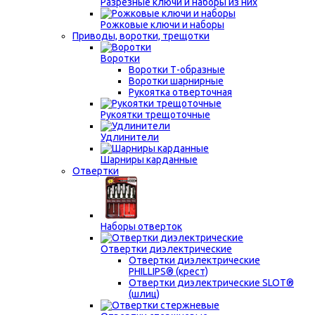
Разрезные ключи и наборы из них
Рожковые ключи и наборы
Приводы, воротки, трещотки
Воротки
Воротки Т-образные
Воротки шарнирные
Рукоятка отверточная
Рукоятки трещоточные
Удлинители
Шарниры карданные
Отвертки
Наборы отверток
Отвертки диэлектрические
Отвертки диэлектрические
PHILLIPS® (крест)
Отвертки диэлектрические SLOT®
(шлиц)