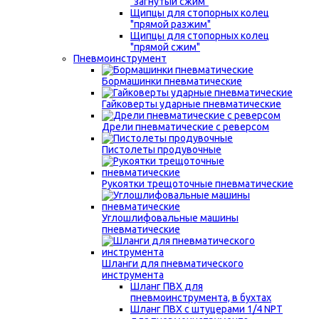
"загнутый сжим"
Щипцы для стопорных колец
"прямой разжим"
Щипцы для стопорных колец
"прямой сжим"
Пневмоинструмент
Бормашинки пневматические
Гайковерты ударные пневматические
Дрели пневматические с реверсом
Пистолеты продувочные
Рукоятки трещоточные пневматические
Углошлифовальные машины
пневматические
Шланги для пневматического
инструмента
Шланг ПВХ для
пневмоинструмента, в бухтах
Шланг ПВХ с штуцерами 1/4 NPT