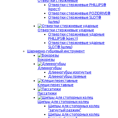
Отвертки стержневые
Отвертки стержневые PHILLIPS®
(крест)
Отвертки стержневые POZIDRIVE®
Отвертки стержневые SLOT®
(шлиц)
Отвертки стержневые ударные
Отвертки стержневые ударные
PHILLIPS® (крест)
Отвертки стержневые ударные
SLOT® (шлиц)
Шарнирно-губцевый инструмент
Бокорезы
Длинногубцы
Длинногубцы изогнутые
Длинногубцы прямые
Клещи переставные
Пассатижи
Щипцы для стопорных колец
Щипцы для стопорных колец
"загнутый разжим"
Щипцы для стопорных колец