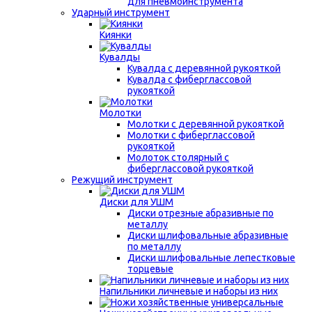
для пневмоинструмента
Ударный инструмент
Киянки
Кувалды
Кувалда с деревянной рукояткой
Кувалда с фиберглассовой
рукояткой
Молотки
Молотки с деревянной рукояткой
Молотки с фиберглассовой
рукояткой
Молоток столярный с
фиберглассовой рукояткой
Режущий инструмент
Диски для УШМ
Диски отрезные абразивные по
металлу
Диски шлифовальные абразивные
по металлу
Диски шлифовальные лепестковые
торцевые
Напильники личневые и наборы из них