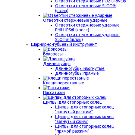
Отвертки стержневые POZIDRIVE®
Отвертки стержневые SLOT®
(шлиц)
Отвертки стержневые ударные
Отвертки стержневые ударные
PHILLIPS® (крест)
Отвертки стержневые ударные
SLOT® (шлиц)
Шарнирно-губцевый инструмент
Бокорезы
Длинногубцы
Длинногубцы изогнутые
Длинногубцы прямые
Клещи переставные
Пассатижи
Щипцы для стопорных колец
Щипцы для стопорных колец
"загнутый разжим"
Щипцы для стопорных колец
"загнутый сжим"
Щипцы для стопорных колец
"прямой разжим"