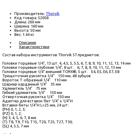
В наличии
Производитель:
Thorvik
Код товара:
52058
Длина:
260 мм
Ширина:
160 мм
Высота:
50 мм
Вес:
1.44 кг
Описание
Характеристики
Состав набора инструментов Thorvik 57 предметов:
Головки торцевые 1/4", 13 шт. 4, 4.5, 5, 5.5, 6, 7, 8, 9, 10, 11, 12, 13, 14 мм
Головки торцевые глубокие 1/4", 8 шт. 6, 7, 8, 9, 10, 11, 12, 13 мм
Головки торцевые 1/4" внешний TORX®, 5 шт. E4, E5, E6, E7, E8
Трещоточная рукоятка 1/4" 150 мм, 48 зубцов
Вороток Т-образный 1/4" 110 мм
Шарнир карданный 1/4" 35 мм
Удлинитель 1/4" 75 мм
Гибкий удлинитель 1/4" 150 мм
Отверточная рукоятка 1/4" 150 мм
Адаптер для вставок-бит 1/4" х 1/4"Н
Вставки-биты 1/4"H L=25 мм, 24 шт:
(PH) 0, 1, 2, 3;
(PZ) 0, 1, 2;
(H) 3, 4, 5, 6, 7, 8 мм
(T) T8, T9, T10, T15, T20, T25, T27, T30;
(SL) 4, 5.5, 7 мм