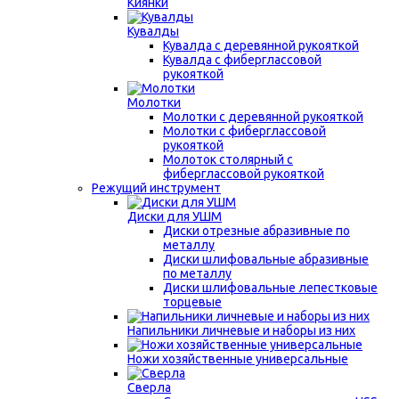
Киянки
Кувалды
Кувалда с деревянной рукояткой
Кувалда с фиберглассовой
рукояткой
Молотки
Молотки с деревянной рукояткой
Молотки с фиберглассовой
рукояткой
Молоток столярный с
фиберглассовой рукояткой
Режущий инструмент
Диски для УШМ
Диски отрезные абразивные по
металлу
Диски шлифовальные абразивные
по металлу
Диски шлифовальные лепестковые
торцевые
Напильники личневые и наборы из них
Ножи хозяйственные универсальные
Сверла