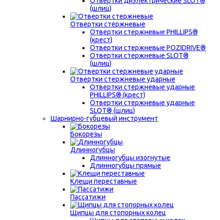
Отвертки диэлектрические SLOT®
(шлиц)
Отвертки стержневые
Отвертки стержневые PHILLIPS®
(крест)
Отвертки стержневые POZIDRIVE®
Отвертки стержневые SLOT®
(шлиц)
Отвертки стержневые ударные
Отвертки стержневые ударные
PHILLIPS® (крест)
Отвертки стержневые ударные
SLOT® (шлиц)
Шарнирно-губцевый инструмент
Бокорезы
Длинногубцы
Длинногубцы изогнутые
Длинногубцы прямые
Клещи переставные
Пассатижи
Щипцы для стопорных колец