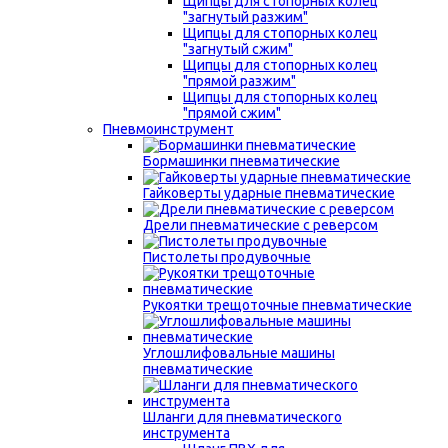
Щипцы для стопорных колец
"загнутый разжим"
Щипцы для стопорных колец
"загнутый сжим"
Щипцы для стопорных колец
"прямой разжим"
Щипцы для стопорных колец
"прямой сжим"
Пневмоинструмент
Бормашинки пневматические
Гайковерты ударные пневматические
Дрели пневматические с реверсом
Пистолеты продувочные
Рукоятки трещоточные пневматические
Углошлифовальные машины
пневматические
Шланги для пневматического
инструмента