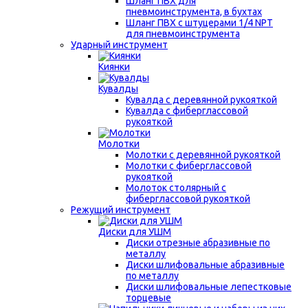
Шланг ПВХ для
пневмоинструмента, в бухтах
Шланг ПВХ с штуцерами 1/4 NPT
для пневмоинструмента
Ударный инструмент
Киянки
Кувалды
Кувалда с деревянной рукояткой
Кувалда с фиберглассовой
рукояткой
Молотки
Молотки с деревянной рукояткой
Молотки с фиберглассовой
рукояткой
Молоток столярный с
фиберглассовой рукояткой
Режущий инструмент
Диски для УШМ
Диски отрезные абразивные по
металлу
Диски шлифовальные абразивные
по металлу
Диски шлифовальные лепестковые
торцевые