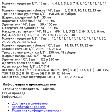
Головки торцевые 1/4", 13 шт. 4, 4.5, 5, 5.5, 6, 7, 8, 9, 10, 11, 12, 13, 14
мм
Головки торцевые глубокие 1/4", 8 шт. 6, 7, 8, 9, 10, 11, 12, 13 мм
Трещоточная рукоятка 1/4" 150 мм, 48 зубцов
Шарнир карданный 1/4" 35 мм
Вороток т-образный 1/4" 110 мм
Удлинители 1/4", 2 шт. 50 и 100 мм
Отверточная рукоятка 1/4" 150 мм
Насадки с вставками 1/4", 18 шт. (РН) 1, 2; (PZ) 1, 2; (H) 3, 4, 5, 6 мм;
(SL) 4, 5.5, 6.5 (T) Т8, Т10, Т15, Т20, Т25, Т27, Т30
Головки торцевые 1/2", 17 шт. 10, 11, 12, 13, 14, 15, 16, 17, 18, 19, 20,
21, 22, 24, 27, 30, 32 мм
Головки торцевые глубокие 1/2", 5 шт. 14, 15, 17, 19, 22 мм
Головки свечные 1/2", 2 шт. 16, 21 мм
Трещоточная рукоятка 1/2" 250 мм, 48 зубцов
Шарнир карданный 1/2" 70 мм
Удлинители 1/2", 2 шт. 125 и 250 мм
Адаптер трехсторонний 1/2"
Адаптер для бит 1/2" х 5/16”H
Вставки-биты 5/16” H L=30 мм, 16 шт. (РН) 3, 4; (PZ) 3, 4; (T) Т40, Т45,
Т50, Т55 (SL) 8, 10, 12 мм (H) 7, 8, 10, 12, 14 мм
Ключи торцевые шестигранные, 3 шт. 1.5, 2, 2.5 мм
Информация о производителе
Страна производитель
Тайвань
Схема проезда
Информация
Доставка и самовывоз
Заработай с THORVIK
Политика конфиденциальности