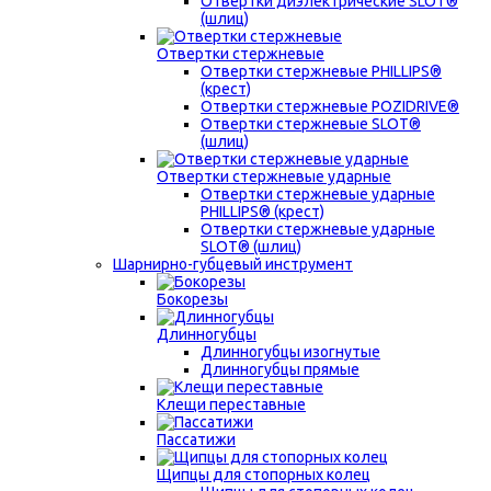
Отвертки диэлектрические SLOT®
(шлиц)
Отвертки стержневые
Отвертки стержневые PHILLIPS®
(крест)
Отвертки стержневые POZIDRIVE®
Отвертки стержневые SLOT®
(шлиц)
Отвертки стержневые ударные
Отвертки стержневые ударные
PHILLIPS® (крест)
Отвертки стержневые ударные
SLOT® (шлиц)
Шарнирно-губцевый инструмент
Бокорезы
Длинногубцы
Длинногубцы изогнутые
Длинногубцы прямые
Клещи переставные
Пассатижи
Щипцы для стопорных колец