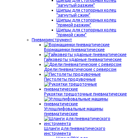
Щипцы для стопорных колец
"загнутый разжим"
Щипцы для стопорных колец
"загнутый сжим"
Щипцы для стопорных колец
"прямой разжим"
Щипцы для стопорных колец
"прямой сжим"
Пневмоинструмент
Бормашинки пневматические
Гайковерты ударные пневматические
Дрели пневматические с реверсом
Пистолеты продувочные
Рукоятки трещоточные пневматические
Углошлифовальные машины
пневматические
Шланги для пневматического
инструмента