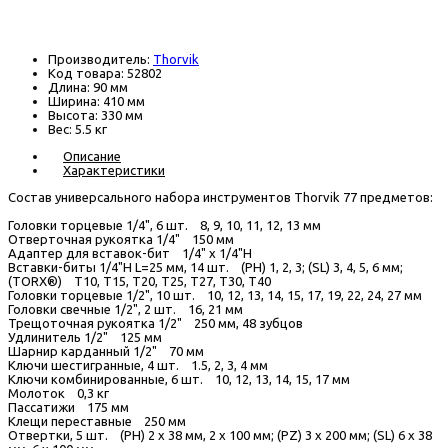
В наличии
Производитель:
Thorvik
Код товара:
52802
Длина:
90 мм
Ширина:
410 мм
Высота:
330 мм
Вес:
5.5 кг
Описание
Характеристики
Состав универсального набора инструментов Thorvik 77 предметов:
Головки торцевые 1/4", 6 шт. 8, 9, 10, 11, 12, 13 мм
Отверточная рукоятка 1/4" 150 мм
Адаптер для вставок-бит 1/4" х 1/4"Н
Вставки-биты 1/4"H L=25 мм, 14 шт. (РН) 1, 2, 3; (SL) 3, 4, 5, 6 мм;
(TORX®) Т10, Т15, Т20, Т25, Т27, Т30, Т40
Головки торцевые 1/2", 10 шт. 10, 12, 13, 14, 15, 17, 19, 22, 24, 27 мм
Головки свечные 1/2", 2 шт. 16, 21 мм
Трещоточная рукоятка 1/2" 250 мм, 48 зубцов
Удлинитель 1/2" 125 мм
Шарнир карданный 1/2" 70 мм
Ключи шестигранные, 4 шт. 1.5, 2, 3, 4 мм
Ключи комбинированные, 6 шт. 10, 12, 13, 14, 15, 17 мм
Молоток 0,3 кг
Пассатижи 175 мм
Клещи переставные 250 мм
Отвертки, 5 шт. (РН) 2 х 38 мм, 2 х 100 мм; (PZ) 3 х 200 мм; (SL) 6 х 38