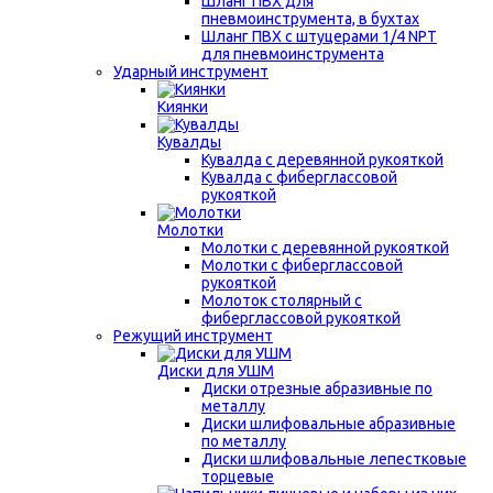
Шланг ПВХ для
пневмоинструмента, в бухтах
Шланг ПВХ с штуцерами 1/4 NPT
для пневмоинструмента
Ударный инструмент
Киянки
Кувалды
Кувалда с деревянной рукояткой
Кувалда с фиберглассовой
рукояткой
Молотки
Молотки с деревянной рукояткой
Молотки с фиберглассовой
рукояткой
Молоток столярный с
фиберглассовой рукояткой
Режущий инструмент
Диски для УШМ
Диски отрезные абразивные по
металлу
Диски шлифовальные абразивные
по металлу
Диски шлифовальные лепестковые
торцевые