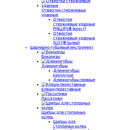
Отвертки стержневые
ударные
Отвертки
стержневые ударные
PHILLIPS® (крест)
Отвертки
стержневые ударные
SLOT® (шлиц)
Шарнирно-губцевый инструмент
Бокорезы
Длинногубцы
Длинногубцы
изогнутые
Длинногубцы прямые
Клещи переставные
Пассатижи
Щипцы для стопорных
колец
Щипцы для
стопорных колец