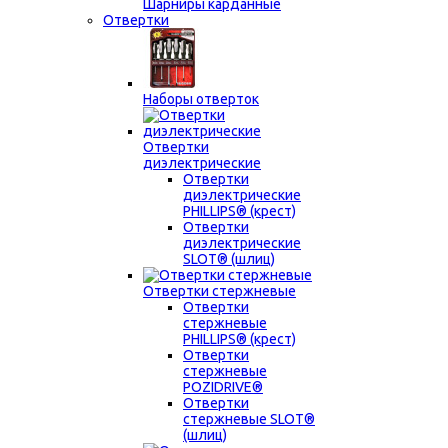
Шарниры карданные
Отвертки
Наборы отверток
Отвертки
диэлектрические
Отвертки
диэлектрические
PHILLIPS® (крест)
Отвертки
диэлектрические
SLOT® (шлиц)
Отвертки стержневые
Отвертки
стержневые
PHILLIPS® (крест)
Отвертки
стержневые
POZIDRIVE®
Отвертки
стержневые SLOT®
(шлиц)