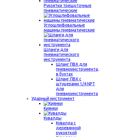
Рукоятки трещоточные
пневматические
Углошлифовальные
машины пневматические
Шланги для
пневматического
инструмента
Шланг ПВХ для
пневмоинструмента,
в бухтах
Шланг ПВХ с
штуцерами 1/4 NPT
для
пневмоинструмента
Ударный инструмент
Киянки
Кувалды
Кувалда с
деревянной
рукояткой