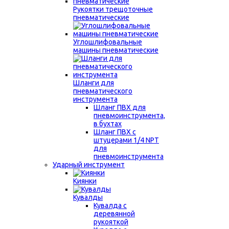
Рукоятки трещоточные
пневматические
Углошлифовальные
машины пневматические
Шланги для
пневматического
инструмента
Шланг ПВХ для
пневмоинструмента,
в бухтах
Шланг ПВХ с
штуцерами 1/4 NPT
для
пневмоинструмента
Ударный инструмент
Киянки
Кувалды
Кувалда с
деревянной
рукояткой