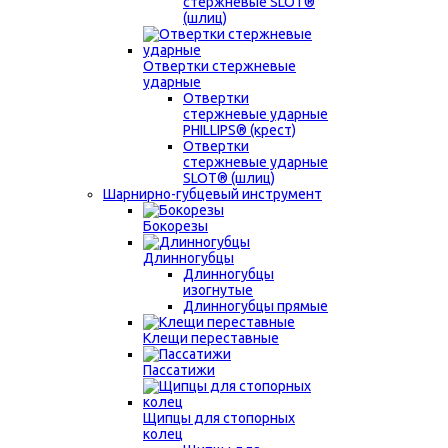
стержневые SLOT®
(шлиц)
Отвертки стержневые
ударные
Отвертки
стержневые ударные
PHILLIPS® (крест)
Отвертки
стержневые ударные
SLOT® (шлиц)
Шарнирно-губцевый инструмент
Бокорезы
Длинногубцы
Длинногубцы
изогнутые
Длинногубцы прямые
Клещи переставные
Пассатижи
Щипцы для стопорных
колец