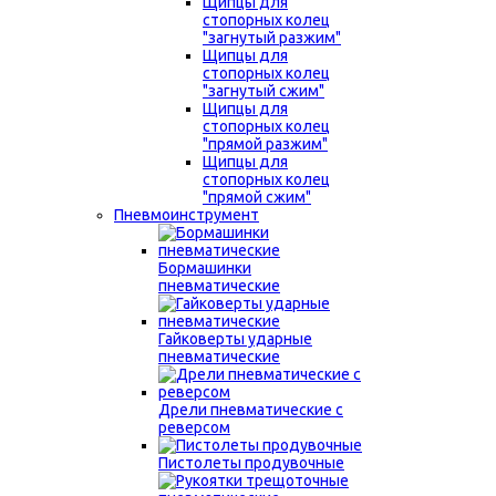
Щипцы для
стопорных колец
"загнутый разжим"
Щипцы для
стопорных колец
"загнутый сжим"
Щипцы для
стопорных колец
"прямой разжим"
Щипцы для
стопорных колец
"прямой сжим"
Пневмоинструмент
Бормашинки
пневматические
Гайковерты ударные
пневматические
Дрели пневматические с
реверсом
Пистолеты продувочные