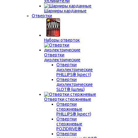
Удлинители
Шарниры карданные
Отвертки
Наборы отверток
Отвертки
диэлектрические
Отвертки
диэлектрические
PHILLIPS® (крест)
Отвертки
диэлектрические
SLOT® (шлиц)
Отвертки стержневые
Отвертки
стержневые
PHILLIPS® (крест)
Отвертки
стержневые
POZIDRIVE®
Отвертки