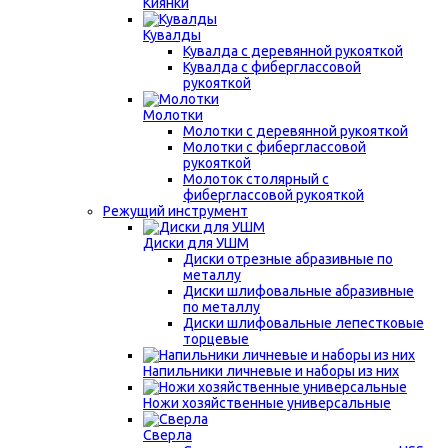
Киянки
Кувалды
Кувалда с деревянной рукояткой
Кувалда с фиберглассовой
рукояткой
Молотки
Молотки с деревянной рукояткой
Молотки с фиберглассовой
рукояткой
Молоток столярный с
фиберглассовой рукояткой
Режущий инструмент
Диски для УШМ
Диски отрезные абразивные по
металлу
Диски шлифовальные абразивные
по металлу
Диски шлифовальные лепестковые
торцевые
Напильники личневые и наборы из них
Ножи хозяйственные универсальные
Сверла