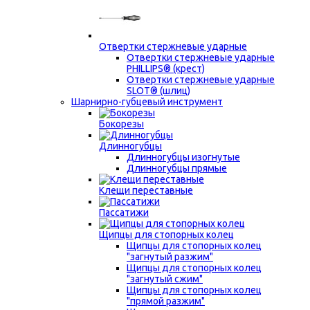
Отвертки стержневые ударные
Отвертки стержневые ударные
PHILLIPS® (крест)
Отвертки стержневые ударные
SLOT® (шлиц)
Шарнирно-губцевый инструмент
Бокорезы
Длинногубцы
Длинногубцы изогнутые
Длинногубцы прямые
Клещи переставные
Пассатижи
Щипцы для стопорных колец
Щипцы для стопорных колец
"загнутый разжим"
Щипцы для стопорных колец
"загнутый сжим"
Щипцы для стопорных колец
"прямой разжим"