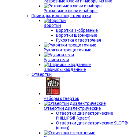
Разрезные ключи и наборы из них
Рожковые ключи и наборы
Приводы, воротки, трещотки
Воротки
Воротки Т-образные
Воротки шарнирные
Рукоятка отверточная
Рукоятки трещоточные
Удлинители
Шарниры карданные
Отвертки
Наборы отверток
Отвертки диэлектрические
Отвертки диэлектрические
PHILLIPS® (крест)
Отвертки диэлектрические SLOT®
(шлиц)