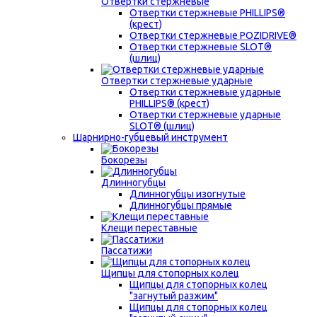
Отвертки стержневые
Отвертки стержневые PHILLIPS®
(крест)
Отвертки стержневые POZIDRIVE®
Отвертки стержневые SLOT®
(шлиц)
Отвертки стержневые ударные
Отвертки стержневые ударные
PHILLIPS® (крест)
Отвертки стержневые ударные
SLOT® (шлиц)
Шарнирно-губцевый инструмент
Бокорезы
Длинногубцы
Длинногубцы изогнутые
Длинногубцы прямые
Клещи переставные
Пассатижи
Щипцы для стопорных колец
Щипцы для стопорных колец
"загнутый разжим"
Щипцы для стопорных колец