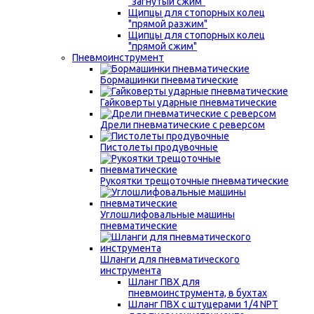
"загнутый сжим"
Щипцы для стопорных колец
"прямой разжим"
Щипцы для стопорных колец
"прямой сжим"
Пневмоинструмент
Бормашинки пневматические
Гайковерты ударные пневматические
Дрели пневматические с реверсом
Пистолеты продувочные
Рукоятки трещоточные пневматические
Углошлифовальные машины
пневматические
Шланги для пневматического
инструмента
Шланг ПВХ для
пневмоинструмента, в бухтах
Шланг ПВХ с штуцерами 1/4 NPT