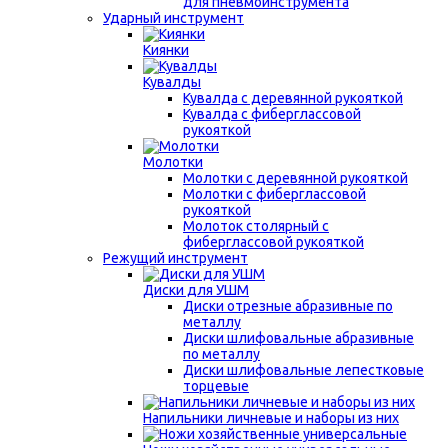
для пневмоинструмента
Ударный инструмент
Киянки
Кувалды
Кувалда с деревянной рукояткой
Кувалда с фиберглассовой
рукояткой
Молотки
Молотки с деревянной рукояткой
Молотки с фиберглассовой
рукояткой
Молоток столярный с
фиберглассовой рукояткой
Режущий инструмент
Диски для УШМ
Диски отрезные абразивные по
металлу
Диски шлифовальные абразивные
по металлу
Диски шлифовальные лепестковые
торцевые
Напильники личневые и наборы из них