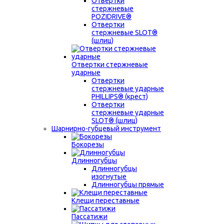
Отвертки
стержневые
POZIDRIVE®
Отвертки
стержневые SLOT®
(шлиц)
Отвертки стержневые
ударные
Отвертки
стержневые ударные
PHILLIPS® (крест)
Отвертки
стержневые ударные
SLOT® (шлиц)
Шарнирно-губцевый инструмент
Бокорезы
Длинногубцы
Длинногубцы
изогнутые
Длинногубцы прямые
Клещи переставные
Пассатижи