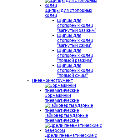
Щипцы для стопорных
колец
Щипцы для
стопорных колец
"загнутый разжим"
Щипцы для
стопорных колец
"загнутый сжим"
Щипцы для
стопорных колец
"прямой разжим"
Щипцы для
стопорных колец
"прямой сжим"
Пневмоинструмент
Бормашинки
пневматические
Гайковерты ударные
пневматические
Дрели пневматические с